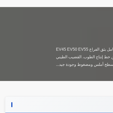
BBT آلة الطوب الطيني آلة بثق الفراغ لصنع الطوب الطيني لخط إنتاج صناعة الطوب الأوتوماتيكي بالكامل بثق الفراغ EV45 EV50 EV55
 من خط إنتاج الطوب. القضيب الطيني
ه سطح أملس ومضغوط وجودة جيد...