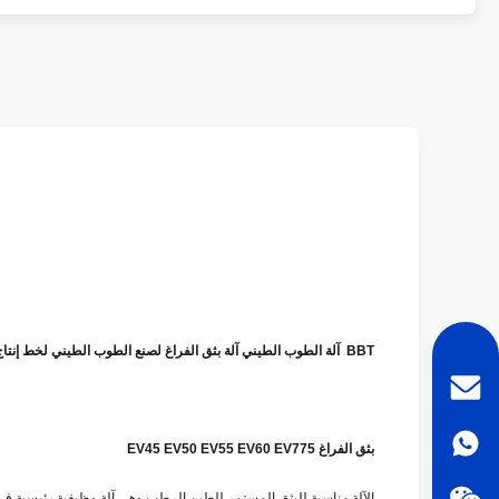
BBT آلة الطوب الطيني آلة بثق الفراغ لصنع الطوب الطيني لخط إنتاج صناعة الطوب الأوتوماتيكي بالكامل
بثق الفراغ EV45 EV50 EV55 EV60 EV775
الآلة مناسبة للبثق المستمر للطين الرطب وهي آلة وظيفية رئيسية 