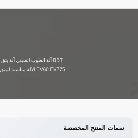
EV60 EV775 الآلة م
سمات المنتج المخصصة