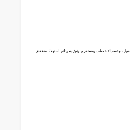
رد معقول ، وجسم الآلة صلب ومستقر وموثوق به ودائم. استهلاك منخفض