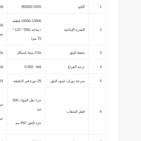
1
الكود
IBS062-0205
06
10000-13000 قطعة
2
القدرة الإنتاجية
/ ساعة (250 * 110 *
مم
75 مم)
3
ضغط البثق
≤3.0 ميجا باسكال
≤3.0 ميجا باسكال
4
درجة الفراغ
&le؛ -0.092
&le؛ -0.092
5
سرعة دوران عمود البثق
25 دورة في الدقيقة
24 دورة في الدق
جزء نقل المواد: 500
جزء 
مم
6
قطر المثقاب
جزء 
جزء البثق: 450 مم