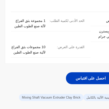
ض
الحد الأدنى لكمية الطلب:
1 مجموعة بثق الفراغ
لآلة صنع الطوب الطين
L/C،، ويسترن
ي جرام
القدرة على العرض:
10 مجموعات بثق الفراغ
لآلية صنع الطوب الطين
احصل على اقتباس
ة الآلية بالكامل
Mixing Shaft Vacuum Extruder Clay Brick