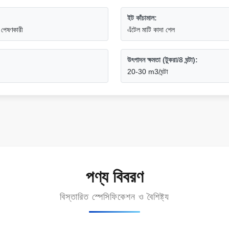
ইট কাঁচামাল:
 পেষণকারী
এঁটেল মাটি কাদা শেল
উৎপাদন ক্ষমতা (টুকরা/8 ঘন্টা):
20-30 m3/ঘন্টা
পণ্য বিবরণ
বিস্তারিত স্পেসিফিকেশন ও বৈশিষ্ট্য