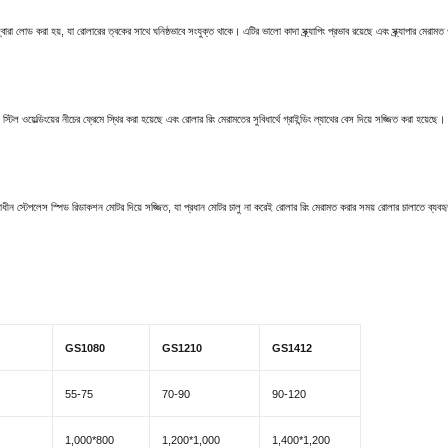
্বারা লোড করা হয়, যা রোলারের ত্বকের সাথে ঘনিষ্ঠভাবে সংযুক্ত থাকে। এটির ভালো কাদা স্ক্র্যাপিং প্রভাব রয়েছে এবং স্ক্র্যাপার মের
ওয়েল্ডিংয়ের নীচের ফ্রেমে স্থির করা হয়েছে এবং রোলার রিং মেরামতের সুবিধার্থে গ্রাইন্ডিং ল্যাথের বেস দিয়ে সজ্জিত করা হয়েছে। 
ধীন স্টেপলেস স্পিড রিডাকশন মোটর দিয়ে সজ্জিত, যা প্রধান মোটর চালু না করেই রোলার রিং মেরামত করার সময় রোলার চালাতে ব্যবহৃ
GS1080
GS1210
GS1412
55-75
70-90
90-120
1,000*800
1,200*1,000
1,400*1,200