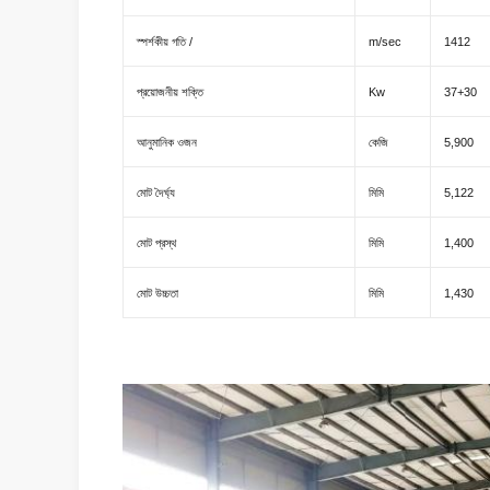
স্পর্শকীয় গতি /
m/sec
1412
প্রয়োজনীয় শক্তি
Kw
37+30
আনুমানিক ওজন
কেজি
5,900
মোট দৈর্ঘ্য
মিমি
5,122
মোট প্রস্থ
মিমি
1,400
মোট উচ্চতা
মিমি
1,430