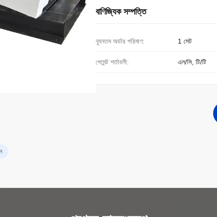
বাণিজ্যিক সম্পত্তি
ন্যূনতম অর্ডার পরিমাণ:
1 সেট
পেমেন্ট শর্তাবলী:
এল/সি, টি/টি
িন