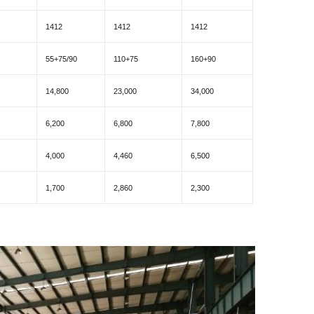
1412
1412
1412
55+75/90
110+75
160+90
14,800
23,000
34,000
6,200
6,800
7,800
4,000
4,460
6,500
1,700
2,860
2,300