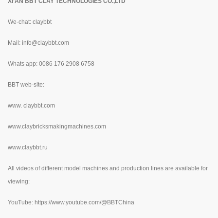
XI’AN BBT CLAY TECHNOLOGIES CO.,LTD
We-chat: claybbt
Mail: info@claybbt.com
Whats app: 0086 176 2908 6758
BBT web-site:
www.
claybbt.com
www.claybricksmakingmachines.com
www.claybbt.ru
All videos of different model machines and production lines are available for
viewing:
YouTube:
https://www.youtube.com/@BBTChina