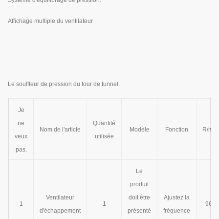
Affichage multiple du ventilateur
Le souffleur de pression du four de tunnel.
Je
ne
Quantité
Nom de l'article
Modèle
Fonction
R/min
veux
utilisée
pas.
Le
produit
Ventilateur
doit être
Ajustez la
1
1
960
d'échappement
présenté
fréquence