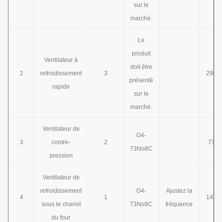
sur le
marché.
Le
produit
Ventilateur à
doit être
2
refroidissement
3
2900
présenté
rapide
sur le
marché.
Ventilateur de
G4-
3
contre-
2
730
73No8C
pression
Ventilateur de
refroidissement
G4-
Ajustez la
4
1
1450
sous le chariot
73No8C
fréquence
du four