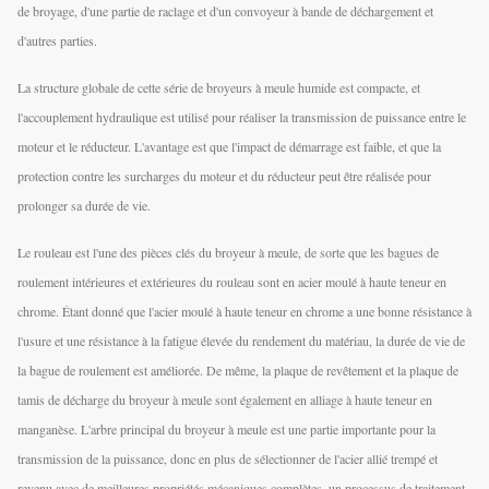
de broyage, d'une partie de raclage et d'un convoyeur à bande de déchargement et
d'autres parties.
La structure globale de cette série de broyeurs à meule humide est compacte, et
l'accouplement hydraulique est utilisé pour réaliser la transmission de puissance entre le
moteur et le réducteur. L'avantage est que l'impact de démarrage est faible, et que la
protection contre les surcharges du moteur et du réducteur peut être réalisée pour
prolonger sa durée de vie.
Le rouleau est l'une des pièces clés du broyeur à meule, de sorte que les bagues de
roulement intérieures et extérieures du rouleau sont en acier moulé à haute teneur en
chrome. Étant donné que l'acier moulé à haute teneur en chrome a une bonne résistance à
l'usure et une résistance à la fatigue élevée du rendement du matériau, la durée de vie de
la bague de roulement est améliorée. De même, la plaque de revêtement et la plaque de
tamis de décharge du broyeur à meule sont également en alliage à haute teneur en
manganèse. L'arbre principal du broyeur à meule est une partie importante pour la
transmission de la puissance, donc en plus de sélectionner de l'acier allié trempé et
revenu avec de meilleures propriétés mécaniques complètes, un processus de traitement