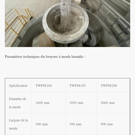
Paramètres techniques du broyeur à meule humide :
Spécification
TWPM160
TWPM185
TWPM200
Diamètre de
1600 mm
1850 mm
2000 mm
la meule
Largeur de la
500 mm
700 mm
900 mm
meule