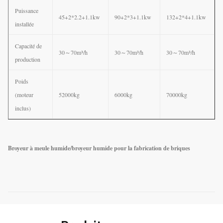
Puissance
45+2*2.2+1.1kw
90+2*3+1.1kw
132+2*4+1.1kw
installée
Capacité de
30～70m³/h
30～70m³/h
30～70m³/h
production
Poids
(moteur
52000kg
6000kg
70000kg
inclus)
Broyeur à meule humide/broyeur humide pour la fabrication de briques