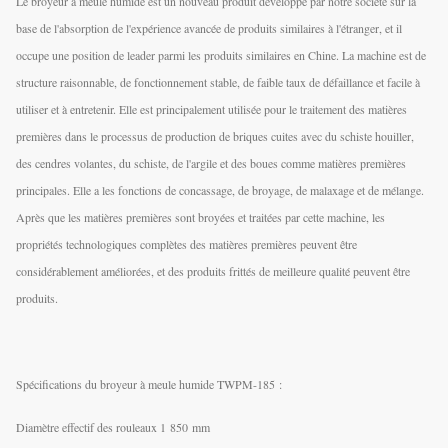
Le broyeur à meule humide est un nouveau produit développé par notre société sur la
base de l'absorption de l'expérience avancée de produits similaires à l'étranger, et il
occupe une position de leader parmi les produits similaires en Chine. La machine est de
structure raisonnable, de fonctionnement stable, de faible taux de défaillance et facile à
utiliser et à entretenir. Elle est principalement utilisée pour le traitement des matières
premières dans le processus de production de briques cuites avec du schiste houiller,
des cendres volantes, du schiste, de l'argile et des boues comme matières premières
principales. Elle a les fonctions de concassage, de broyage, de malaxage et de mélange.
Après que les matières premières sont broyées et traitées par cette machine, les
propriétés technologiques complètes des matières premières peuvent être
considérablement améliorées, et des produits frittés de meilleure qualité peuvent être
produits.
Spécifications du broyeur à meule humide TWPM-185 :
Diamètre effectif des rouleaux 1 850 mm