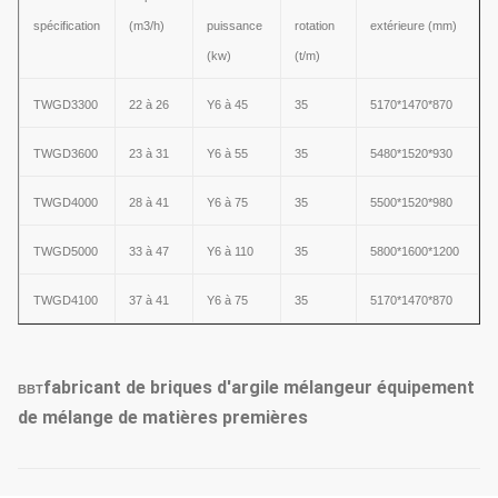
spécification
(m3/h)
puissance
rotation
extérieure (mm)
(kw)
(t/m)
TWGD3300
22 à 26
Y6 à 45
35
5170*1470*870
TWGD
3600
23 à 31
Y6 à 55
35
5480*1520*930
TWGD
4000
28 à 41
Y6 à 75
35
5500*1520*980
TWGD
5000
33 à 47
Y6 à 110
35
5800*1600*1200
TWGD
4100
37 à 41
Y6 à 75
35
5170*1470*870
fabricant de briques d'argile mélangeur équipement
BBT
de mélange de matières premières