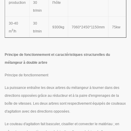
production
30
l'hôte
tr/min
30-40
30
9300kg
7060*2450*1150mm
75kw
3
m
/h
tr/min
Principe de fonctionnement et caractéristiques structurelles du
mélangeur à double arbre
Principe de fonctionnement
La puissance entraîne les deux arbres du mélangeur à tourner dans des
directions opposées grâce au réducteur et à la paire d'engrenages de la
boîte de vitesses. Les deux arbres sont respectivement équipés de couteaux
d'agitation avec des directions opposées.
Le couteau d'agitation fait basculer, cisailler et convecter le matériau ; en