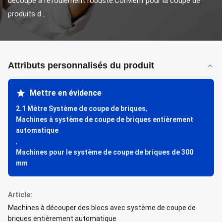
découpe à refoulement robuste.Convient pour la coupe de 
produits d...
Attributs personnalisés du produit
Mettre en évidence
2.1 Mètre Système de coupe de briques
,
Machines à système de coupe de briques entièrement
automatique
,
Machines pour le système de coupe de briques de 300
mm
Article:
Machines à découper des blocs avec système de coupe de
briques entièrement automatique