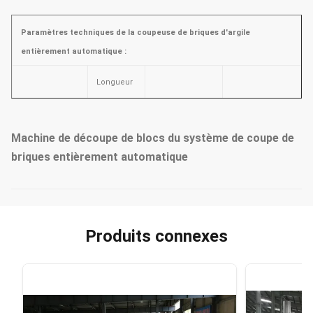
Paramètres techniques de la coupeuse de briques d'argile
entièrement automatique :
Longueur
Fréquence de
maximale
Hauteur de
Largeur de
coupe
de la
coupe
coupe
Machine de découpe de blocs du système de coupe de
maximale
(t/m)
bande de
maximale
(mm)
maximale
(mm)
briques entièrement automatique
boue
(m)
16
2.1
300
600
Produits connexes