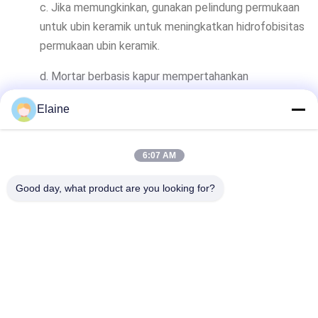
c. Jika memungkinkan, gunakan pelindung permukaan
untuk ubin keramik untuk meningkatkan hidrofobisitas
permukaan ubin keramik.
d. Mortar berbasis kapur mempertahankan
permeabilitas udara yang sama dengan bata keramik,
Elaine
yang secara efektif dapat meringankan masalah
efflorescence dan meningkatkan daya tahan bata
keramik.
6:07 AM
Good day, what product are you looking for?
Posting Sebelumnya
Posting Berikutnya
Rumah
Produk
Tentang Kita
Wisata Pabrik
Kontrol Kualitas