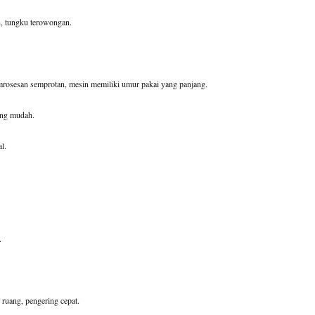
n, tungku terowongan.
rosesan semprotan, mesin memiliki umur pakai yang panjang.
ang mudah.
l.
.
 ruang, pengering cepat.