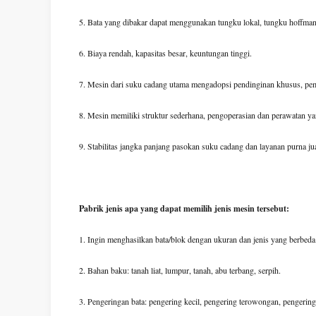
5. Bata yang dibakar dapat menggunakan tungku lokal, tungku hoffma
6. Biaya rendah, kapasitas besar, keuntungan tinggi.
7. Mesin dari suku cadang utama mengadopsi pendinginan khusus, pem
8. Mesin memiliki struktur sederhana, pengoperasian dan perawatan y
9. Stabilitas jangka panjang pasokan suku cadang dan layanan purna jua
Pabrik jenis apa yang dapat memilih jenis mesin tersebut:
1. Ingin menghasilkan bata/blok dengan ukuran dan jenis yang berbeda
2. Bahan baku: tanah liat, lumpur, tanah, abu terbang, serpih.
3. Pengeringan bata: pengering kecil, pengering terowongan, pengering