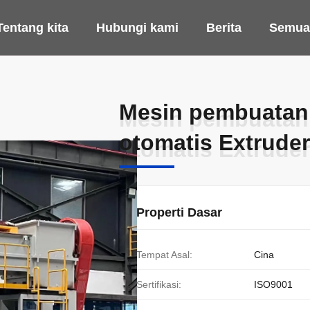
Tentang kita
Hubungi kami
Berita
Semua
Mesin pembuatan b
Mesin pembuatan b
otomatis Extrude
otomatis Extrude
Properti Dasar
Tempat Asal:
Cina
Sertifikasi:
ISO9001