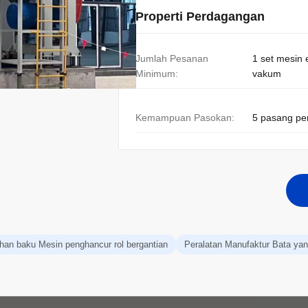
Properti Perdagangan
Jumlah Pesanan
1 set mesin 
Minimum:
vakum
Kemampuan Pasokan:
5 pasang pe
han baku Mesin penghancur rol bergantian
Peralatan Manufaktur Bata ya