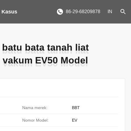
 Kasus
86-29-68209878
IN
atu bata tanah liat
atu bata tanah liat
r vakum EV50 Model
r vakum EV50 Model
Nama merek:
BBT
Nomor Model:
EV