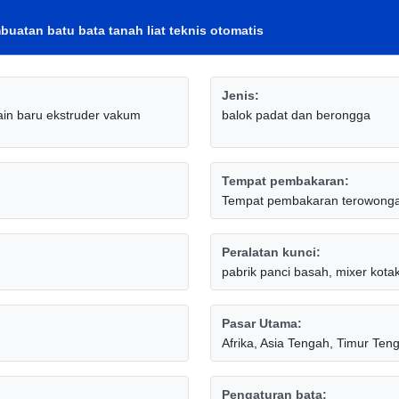
uatan batu bata tanah liat teknis otomatis
Jenis:
ain baru ekstruder vakum
balok padat dan berongga
Tempat pembakaran:
Tempat pembakaran terowonga
Peralatan kunci:
pabrik panci basah, mixer kot
Pasar Utama:
Afrika, Asia Tengah, Timur Ten
Pengaturan bata: