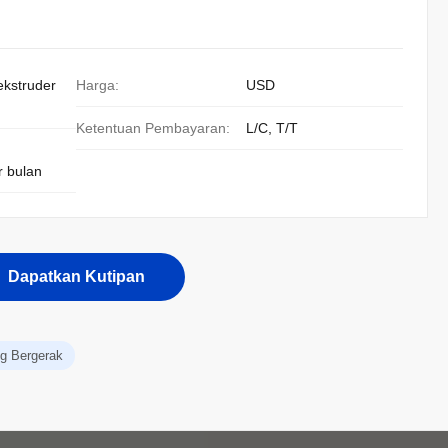
ekstruder
Harga:
USD
Ketentuan Pembayaran:
L/C, T/T
r bulan
Dapatkan Kutipan
ng Bergerak