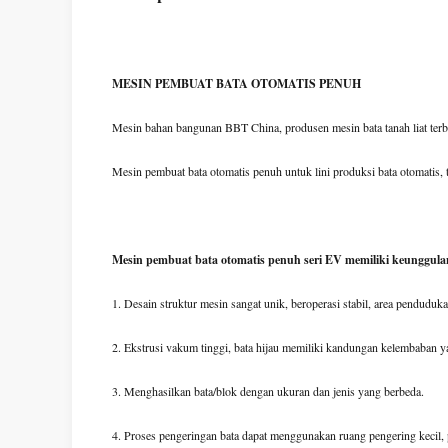
MESIN PEMBUAT BATA OTOMATIS PENUH
Mesin bahan bangunan BBT China, produsen mesin bata tanah liat terb
Mesin pembuat bata otomatis penuh untuk lini produksi bata otomatis,
Mesin pembuat bata otomatis penuh seri EV memiliki keunggula
1. Desain struktur mesin sangat unik, beroperasi stabil, area penduduka
2. Ekstrusi vakum tinggi, bata hijau memiliki kandungan kelembaban y
3. Menghasilkan bata/blok dengan ukuran dan jenis yang berbeda.
4. Proses pengeringan bata dapat menggunakan ruang pengering kecil, 