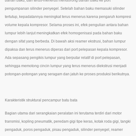
bahan baku, dan terus-menerus mendorong bahan baku ke port
pengumpanan silinder penyegel. Setelah bahan baku memasuki silinder
tertutup, kepadatannya meningkat terus menerus karena pengaruh kompresi
volume kepala kompresor. Selama proses ini, efek pengulian antara bahan
lumpur lebih lanjut meningkatkan efek homogenisasi pada bahan baku
dengan sifat yang berbeda. Di bawah aksi reamer ekstrusi, bahan lumpur
dipaksa dan terus menerus diperas dari port pelepasan kepala kompresor.
Ada sepasang pengikis lumpur yang berputar relatif di port pelepasan,
sehingga memotong cincin lumpur yang terus menerus diekstrusi menjadi
potongan-potongan yang seragam dan jatuh ke proses produksi berikutnya.
Karakteristik struktural pencampur batu bata
Bagian utama dari serangkaian peralatan ini terutama terdiri dari motor
transmisi, kopling pneumatik, peredam gigi tipe keras, kotak roda gigi, tangki
pengaduk, poros pengaduk, pisau pengaduk, silinder penyegel, reamer