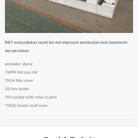
BBT menyediakan tanah liat merah
proyek pembuatan batu bata
mesin
dan peralatan
peralatan utama:
TWPM Wet pan mill
TWJH filter mixer
GD box feeder
TRA double tooth roller crusher
TWGD double shaft mixer