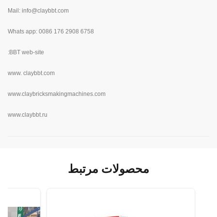
Mail: info@claybbt.com
Whats app: 0086 176 2908 6758
BBT web-site:
www.
claybbt.com
www.claybricksmakingmachines.com
www.claybbt.ru
محصولات مرتبط