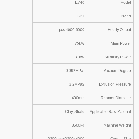
EV40
Model
BBT
Brand
4000-6000 pcs
Hourly Output
75kW
Main Power
37kW
Auxiliary Power
-0.092MPa
Vacuum Degree
≤3.2MPa
Extrusion Pressure
400mm
Reamer Diameter
Clay, Shale
Applicable Raw Material
8500kg
Machine Weight