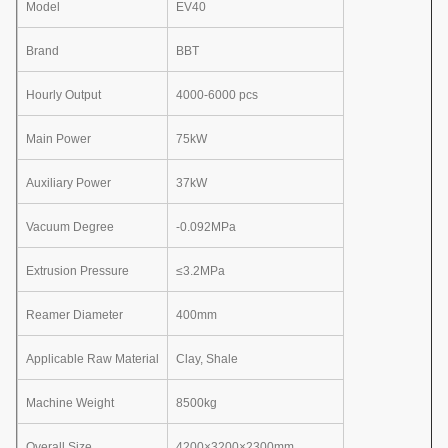
Model
EV40
Brand
BBT
Hourly Output
4000-6000 pcs
Main Power
75kW
Auxiliary Power
37kW
Vacuum Degree
-0.092MPa
Extrusion Pressure
≤3.2MPa
Reamer Diameter
400mm
Applicable Raw Material
Clay, Shale
Machine Weight
8500kg
Overall Size
4200×3200×2300mm