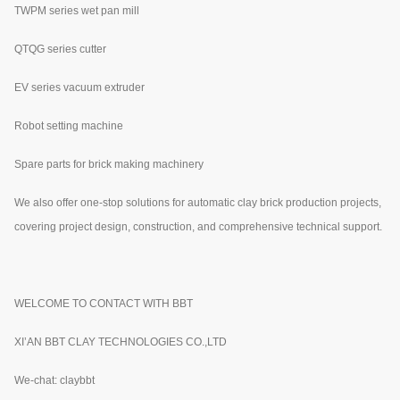
TWPM series wet pan mill
QTQG series cutter
EV series vacuum extruder
Robot setting machine
Spare parts for brick making machinery
We also offer one-stop solutions for automatic clay brick production projects,
covering project design, construction, and comprehensive technical support.
WELCOME TO CONTACT WITH BBT
XI’AN BBT CLAY TECHNOLOGIES CO.,LTD
We-chat: claybbt