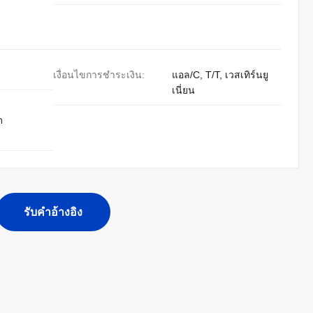
เงื่อนไขการชำระเงิน:
แอล/C, T/T, เวสเทิร์นยู
เนี่ยน
ด
รับคําอ้างอิง