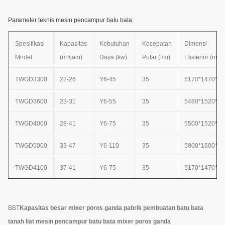
Parameter teknis mesin pencampur batu bata:
Spesifikasi
Kapasitas
Kebutuhan
Kecepatan
Dimensi
Model
(m³/jam)
Daya (kw)
Putar (t/m)
Eksterior (mm)
TWGD3300
22-26
Y6-45
35
5170*1470*87
TWGD3600
23-31
Y6-55
35
5480*1520*93
TWGD
4000
28-41
Y6-75
35
5500*1520*98
TWGD
5000
33-47
Y6-110
35
5800*1600*12
TWGD4100
37-41
Y6-75
35
5170*1470*87
BBT
Kapasitas besar mixer poros ganda pabrik pembuatan batu bata
tanah liat mesin pencampur batu bata mixer poros ganda