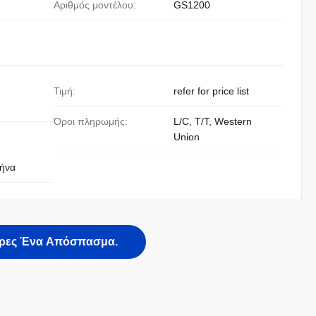
Αριθμός μοντέλου:
GS1200
Τιμή:
refer for price list
Όροι πληρωμής:
L/C, T/T, Western
Union
μήνα
ρες Ένα Απόσπασμα.