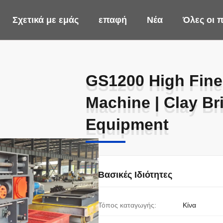
Σχετικά με εμάς
επαφή
Νέα
Όλες οι 
GS1200 High Fine
GS1200 High Fine
Machine | Clay Br
Machine | Clay Br
Equipment
Equipment
Βασικές Ιδιότητες
Τόπος καταγωγής:
Κίνα