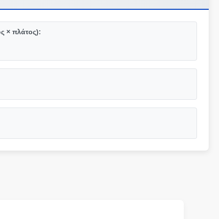
ς × πλάτος):