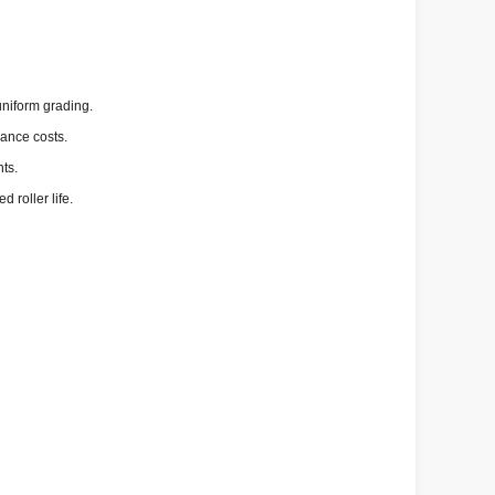
niform grading.
nance costs.
ts.
 roller life.