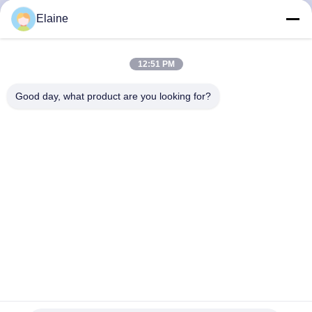
Elaine
12:51 PM
Good day, what product are you looking for?
Casa
Prodotti
Chi Siamo
Fatory Tour
Controllo Di Qualità
Contattaci
Notizie
Tutti I Casi
Tel: 86-29-68209878
E-mail: info@claybbt.com