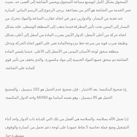
السحوق بشكل كامل لتوسيع مساحة السحوق،ويحمي الشاشة إلى أقصى حد، بحيث
عمر الخدمة من الشاشة هو أكثر من مضاعفة. يرجى الرجوع إلى الرسم البياني: كسارة
عند تغذية من اليسار، والدوارين تدور في اتجاه عقارب الساعة،والمواد تتحرك من
اليسار إلى اليمين تحت تأثير المطرقةعندما يذهب إلى المنطقة الوسطى، فإنه يشكل
اتجاه حركة من أعلى لأسفل، الدوار الأيمن يضرب المادة من أسفل إلى أعلى،تشكل
وظيفة ضرب قوية من سرعة خط مزدوجةالمادة تغير على الفور اتجاه الحركة وتدخل
منطقة سحق لوحة الأسنان اليمنى من الأسفل إلى الأعلى. عندما يلمس المادة
الشاشة،تم سحق جميع المواد الحبيبية إلى مواد مكسورة، والذي يخفف من تأثير قوي
للمادة على الشاشة.
ج) ضجيج المكنسة: بعد الاختبار ، فإن ضجيج عدم الحمل هو 102 ديسيبل ، والضجيج
الحمل هو 95 ديسيبل ، وهو نفسه أساسا مع 66X60 واحد الدوار المكنسة.
(د) تعمل الآلة بسلاسة، والسلاسة هي أفضل من تلك التي للدبابة ذات الدوار واحد أثناء
التشغيل.وضع عملة نحاسية 5 نقاط عموديا على لوحة دعم تحمل من كسارة والوقوف
مستقرة جدا.