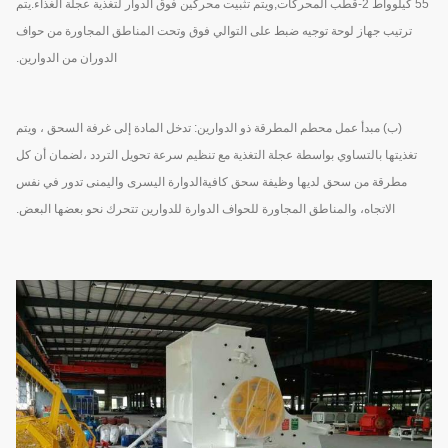
55 كيلوواط 2-قطب المحركات,ويتم تثبيت محركين فوق الدوار لتغذية عجلة الغذاء.يتم
ترتيب جهاز لوحة توجيه ضبط على التوالي فوق وتحت المناطق المجاورة من حواف
الدوران من الدوارين.
(ب) مبدأ عمل محطم المطرقة ذو الدوارين: تدخل المادة إلى غرفة السحق ، ويتم
تغذيتها بالتساوي بواسطة عجلة التغذية مع تنظيم سرعة تحويل التردد ،لضمان أن كل
مطرقة من سحق لديها وظيفة سحق كافيةالدوارة اليسرى واليمنى تدور في نفس
الاتجاه، والمناطق المجاورة للحواف الدوارة للدوارين تتحرك نحو بعضها البعض.