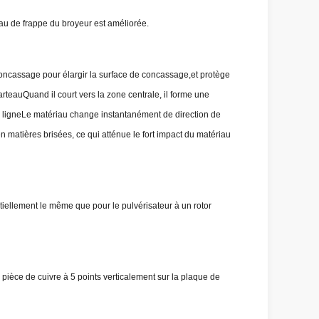
iau de frappe du broyeur est améliorée.
oncassage pour élargir la surface de concassage,et protège
rteauQuand il court vers la zone centrale, il forme une
de ligneLe matériau change instantanément de direction de
 matières brisées, ce qui atténue le fort impact du matériau
entiellement le même que pour le pulvérisateur à un rotor
pièce de cuivre à 5 points verticalement sur la plaque de