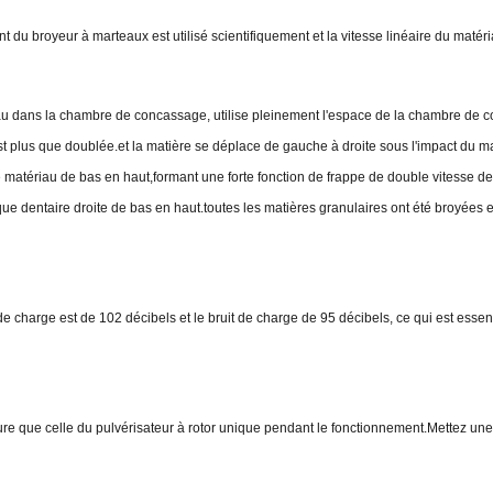
t du broyeur à marteaux est utilisé scientifiquement et la vitesse linéaire du matér
au dans la chambre de concassage, utilise pleinement l'espace de la chambre de c
t plus que doublée.et la matière se déplace de gauche à droite sous l'impact du ma
le matériau de bas en haut,formant une forte fonction de frappe de double vitesse 
dentaire droite de bas en haut.toutes les matières granulaires ont été broyées en
e de charge est de 102 décibels et le bruit de charge de 95 décibels, ce qui est ess
re que celle du pulvérisateur à rotor unique pendant le fonctionnement.Mettez une 