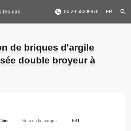
 les cas
86-29-68209878
FR
n de briques d'argile
n de briques d'argile
isée double broyeur à
isée double broyeur à
Chine
Nom de la marque:
BBT