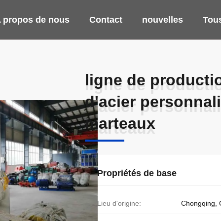
 propos de nous
Contact
nouvelles
Tous
ligne de productio
ligne de productio
d'acier personnal
d'acier personnal
marteaux
marteaux
Propriétés de base
Lieu d'origine:
Chongqing, 