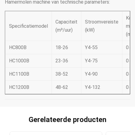
Hamermolen machine van technische parameters:
Korr
Capaciteit
Stroomvereiste
Specificatiemodel
mate
(m³/uur)
(kW)
(mm
HC800B
18-26
Y4-55
0
～
HC1000B
23-36
Y4-75
0
～
HC1100B
38-52
Y4-90
0
～
HC1200B
48-62
Y4-132
0
～
Gerelateerde producten