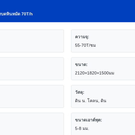
องบดหินหมัด 70T/h
ความจุ:
55-70T/ชม
ขนาด:
2120×1820×1500มม
วัสดุ:
ดิน น. โคลน, ดิน
ขนาดเอาต์พุต:
5-8 มม.