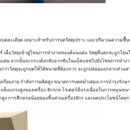
บดละเอียด เหมาะสำหรับการบดวัสดุเปราะ และปริมาณความชื้นข
 เมื่อวัสดุเข้าสู่โซนการทำงานของค้อนแผ่น วัสดุที่แตกจะถูกโยนไปย
นแผ่น จากนั้นจะกระเด้งกลับจากซับในแบ็คแลชไปยังโซนการทำงานข
่าวัสดุจะถูกบดให้ได้ขนาดที่ต้องการ จะถูกปล่อยออกจากส่วนล่า
างเรียบง่าย กำลังการผลิตสูง ขนาดการบดสม่ำเสมอ การบำรุงรัก
แข็งแกร่งสูงของเครื่อง จักรกล โรเตอร์มีแรงเฉื่อยในการหมุนข
สูง การสึกหรอน้อยของชิ้นส่วนเครื่องจักร และผลประโยชน์โดยร