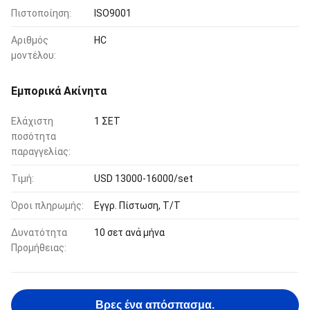
Πιστοποίηση:
ISO9001
Αριθμός
HC
μοντέλου:
Εμπορικά Ακίνητα
Ελάχιστη
1 ΣΕΤ
ποσότητα
παραγγελίας:
Τιμή:
USD 13000-16000/set
Όροι πληρωμής:
Εγγρ. Πίστωση, T/T
Δυνατότητα
10 σετ ανά μήνα
Προμήθειας:
Βρες ένα απόσπασμα.