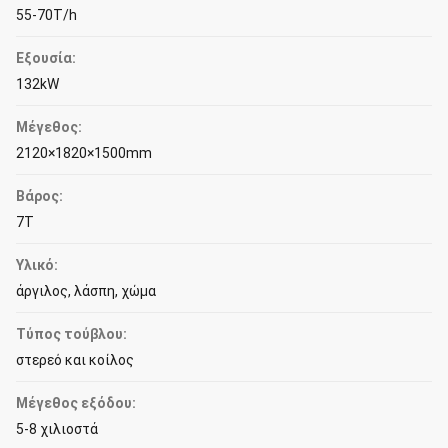
55-70T/h
Εξουσία:
132kW
Μέγεθος:
2120×1820×1500mm
Βάρος:
7Τ
Υλικό:
άργιλος, λάσπη, χώμα
Τύπος τούβλου:
στερεό και κοίλος
Μέγεθος εξόδου:
5-8 χιλιοστά