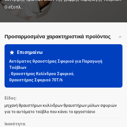
Ο εξοπλ...
Προσαρμοσμένα χαρακτηριστικά προϊόντος
Επισημαίνω
Αυτόματος Θραυστήρας Σφυριού για Παραγωγή
Τούβλων
,
Θραυστήρας Κυλίνδρου Σφυριού
,
Θραυστήρας Σφυριού 70T/h
Είδος:
μηχανή θραυστήρων κυλίνδρων θραυστήρων μύλων σφυριών
για το αυτόματο τούβλο που κάνει το εργοστάσιο
Ικανότητα: