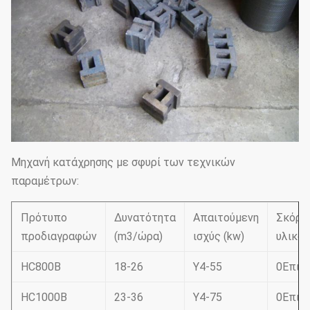
Μηχανή κατάχρησης με σφυρί των τεχνικών
παραμέτρων:
Πρότυπο
Δυνατότητα
Απαιτούμενη
Σκόρπ
προδιαγραφών
(m3/ώρα)
ισχύς (kw)
υλικού
HC800B
18-26
Υ4-55
0
Επικ
HC1000B
23-36
Y4-75
0
Επικ