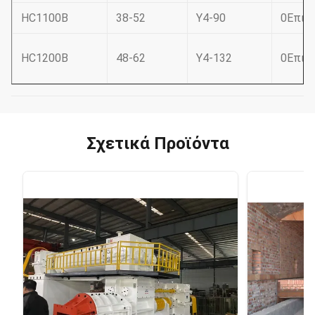
HC1100B
38-52
Y4-90
0
Επικ
HC1200B
48-62
Υ4-132
0
Επικ
Σχετικά Προϊόντα