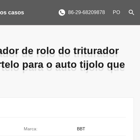
 os casos
86-29-68209878
PO
dor de rolo do triturador
dor de rolo do triturador
elo para o auto tijolo que
elo para o auto tijolo que
Marca:
BBT