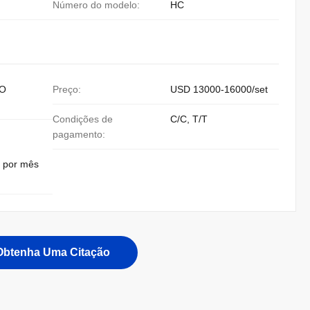
Número do modelo:
HC
O
Preço:
USD 13000-16000/set
Condições de
C/C, T/T
pagamento:
s por mês
Obtenha Uma Citação