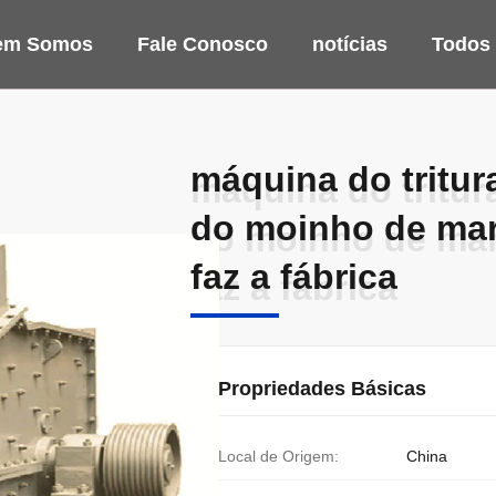
em Somos
Fale Conosco
notícias
Todos
máquina do tritura
máquina do tritura
do moinho de mart
do moinho de mart
faz a fábrica
faz a fábrica
Propriedades Básicas
Local de Origem:
China