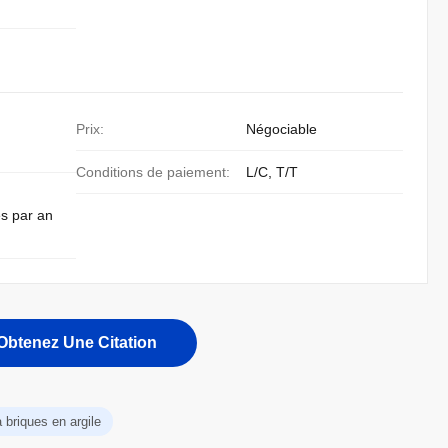
Prix:
Négociable
Conditions de paiement:
L/C, T/T
s par an
Obtenez Une Citation
briques en argile