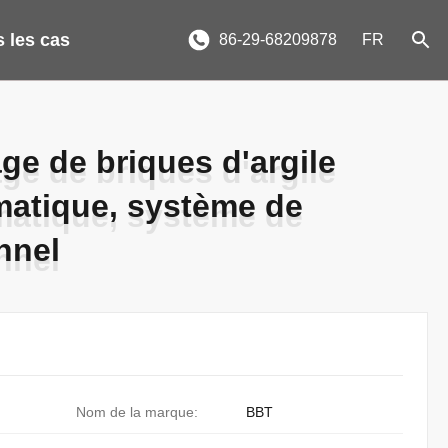
 les cas
86-29-68209878
FR
e de briques d'argile
e de briques d'argile
matique, système de
matique, système de
nnel
nnel
Nom de la marque:
BBT