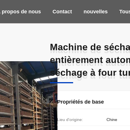
 propos de nous
Contact
nouvelles
Tous
Machine de séchag
Machine de séchag
entièrement auto
entièrement auto
séchage à four tu
séchage à four tu
Propriétés de base
Lieu d'origine:
Chine