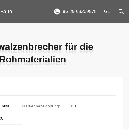
 Fälle
86-29-68209878
GE
alzenbrecher für die
alzenbrecher für die
 Rohmaterialien
 Rohmaterialien
China
Markenbezeichnung:
BBT
00