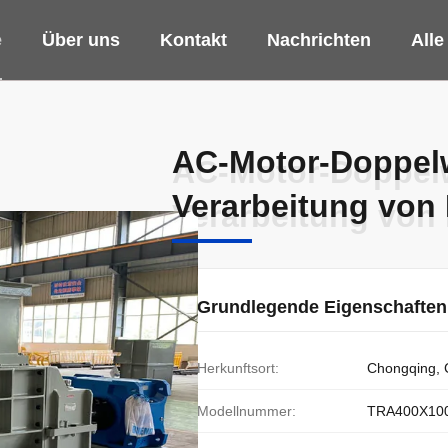
e
Über uns
Kontakt
Nachrichten
Alle
AC-Motor-Doppelw
AC-Motor-Doppelw
Verarbeitung von
Verarbeitung von
Grundlegende Eigenschaften
Herkunftsort:
Chongqing, 
Modellnummer:
TRA400X10