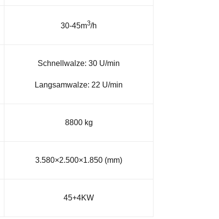
3
30-45m
/h
Schnellwalze: 30 U/min
Langsamwalze: 22 U/min
8800 kg
3.580×2.500×1.850 (mm)
45+4KW