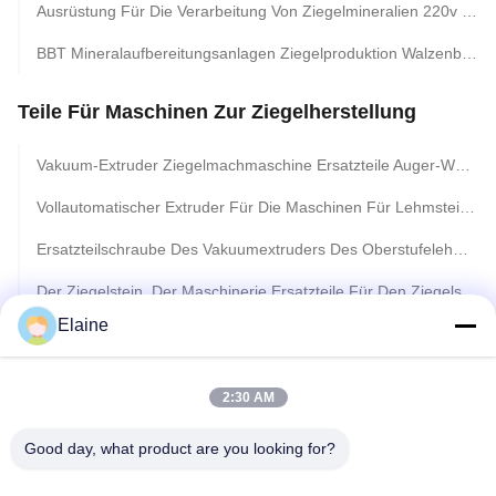
Ausrüstung Für Die Verarbeitung Von Ziegelmineralien 220v / 380v Doppelwellenpaddel
BBT Mineralaufbereitungsanlagen Ziegelproduktion Walzenbrecher Maschine
Teile Für Maschinen Zur Ziegelherstellung
Vakuum-Extruder Ziegelmachmaschine Ersatzteile Auger-Welle Reamer Spirale Für Box Feeder
Vollautomatischer Extruder Für Die Maschinen Für Lehmsteine Ersatzteile Maschinengewebe, Kernrahmen, Lager, Auger, Reamer
Ersatzteilschraube Des Vakuumextruders Des Oberstufelehmziegelsteines, Der Maschinerie Herstellt
Der Ziegelstein, Der Maschinerie Ersatzteile Für Den Ziegelstein Macht Die Vakuumverdrängung Macht
Elaine
Ziegelextruder, Tonziegelherstellungsmaschine, Ersatzteile, Reibahle, Schnecke
Tonmaschinen-Ersatzteile Für Die Herstellung Von Ziegeln / Kupplungsreibscheibe Graphitpackung
2:30 AM
Ersatzteile Für Automatische Tonziegelherstellungsmaschinen Für Die Produktionslinie
Good day, what product are you looking for?
Versiegelungsring Maschinenteile Für Ziegelmaschinen