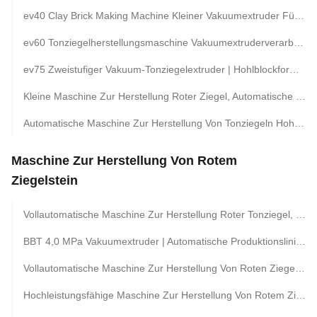
ev40 Clay Brick Making Machine Kleiner Vakuumextruder Für Kleine Manuelle Clay Brick Plant
ev60 Tonziegelherstellungsmaschine Vakuumextruderverarbeitung BBT Hersteller Von Ziegelherstellungsanlagen
ev75 Zweistufiger Vakuum-Tonziegelextruder | Hohlblockformmaschine Mit Hoher Kapazität
Kleine Maschine Zur Herstellung Roter Ziegel, Automatische Produktionslinie Für Tonziegel
Automatische Maschine Zur Herstellung Von Tonziegeln Hohlblock- Und Wandplatten-Produktionsanlagen
Maschine Zur Herstellung Von Rotem
Ziegelstein
Vollautomatische Maschine Zur Herstellung Roter Tonziegel, Hohlblock-Produktionslinienausrüstung
BBT 4,0 MPa Vakuumextruder | Automatische Produktionslinie Für Rote Tonziegel
Vollautomatische Maschine Zur Herstellung Von Roten Ziegeln, Die 10.000 Ziegel Pro Stunde Mit Langlebigen Bausteinen Und Energieeffizientem Betrieb Produziert
Hochleistungsfähige Maschine Zur Herstellung Von Rotem Ziegelstein Mit Fortschrittlicher Technologie Für Die Herstellung Von Baustoffen