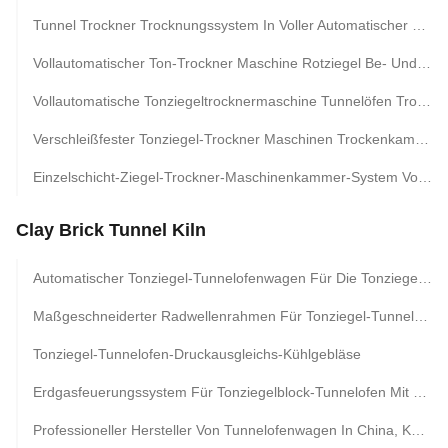
Tunnel Trockner Trocknungssystem In Voller Automatischer Roter Tonziegel Blöcke Projekt Machen
Vollautomatischer Ton-Trockner Maschine Rotziegel Be- Und Entlademaschine
Vollautomatische Tonziegeltrocknermaschine Tunnelöfen Trocknungssystem
Verschleißfester Tonziegel-Trockner Maschinen Trockenkammer Ausrüstung Trocknerwagen
Einzelschicht-Ziegel-Trockner-Maschinenkammer-System Vollautomatisch
Clay Brick Tunnel Kiln
Automatischer Tonziegel-Tunnelofenwagen Für Die Tonziegel-Produktionsanlage
Maßgeschneiderter Radwellenrahmen Für Tonziegel-Tunnelofenausrüstung
Tonziegel-Tunnelofen-Druckausgleichs-Kühlgebläse
Erdgasfeuerungssystem Für Tonziegelblock-Tunnelofen Mit Zeichnungen
Professioneller Hersteller Von Tunnelofenwagen In China, Kundenspezifisches Design