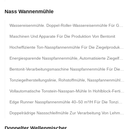
Nass Wannenmühle
Wassereisenmühle. Doppel-Roller-Wassereisenmühle Für Golderzbergbau Und Mineralverarbeitung.
Maschinen Und Apparate Für Die Produktion Von Bentonit
Hocheffiziente Ton-Nasspfannenmühle Für Die Ziegelproduktionslinie
Energiesparende Nasspfannenmühle, Automatisierte Ziegelfabrik, Rohstoffmahlanlage
Bentonit-Verarbeitungsmaschine Nasspfannenmühle Für Die Produktionslinie
Tonziegelherstellungslinie, Rohstoffmühle, Nasspfannenmühle, Blockherstellungsausrüstung
Vollautomatische Tonstein-Nasspan-Mühle In Hohlblock-Fertigung
Edge Runner Nasspfannenmühle 40–50 m³/H Für Die Tonziegelproduktion
Doppelrädrige Nassschleifmühle Zur Verarbeitung Von Lehmsand In Maschinen Zur Ziegelproduktion
Doppelter Wellenmischer