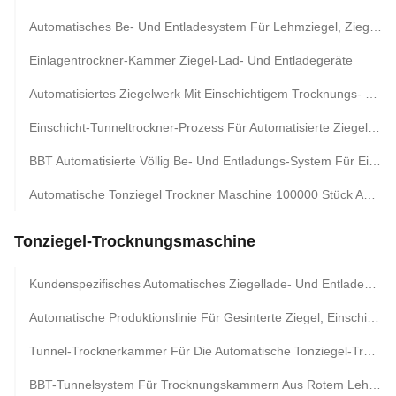
Automatisches Be- Und Entladesystem Für Lehmziegel, Ziegel-Einschichttrockner Und Ziegel-Färberaumausrüstung
Einlagentrockner-Kammer Ziegel-Lad- Und Entladegeräte
Automatisiertes Ziegelwerk Mit Einschichtigem Trocknungs- Und Brennsystem
Einschicht-Tunneltrockner-Prozess Für Automatisierte Ziegelfabrik
BBT Automatisierte Völlig Be- Und Entladungs-System Für Einlagiges Trockeneres Kammersystem Clay Bricks
Automatische Tonziegel Trockner Maschine 100000 Stück Ausgang Für Zwei Mal Einstellung Feuerung
Tonziegel-Trocknungsmaschine
Kundenspezifisches Automatisches Ziegellade- Und Entladesystem Für Die Tunneltrocknungslinie
Automatische Produktionslinie Für Gesinterte Ziegel, Einschichtiges Kammertrocknungssystem
Tunnel-Trocknerkammer Für Die Automatische Tonziegel-Trocknungsmaschine Der Tonziegel-Produktionslinie
BBT-Tunnelsystem Für Trocknungskammern Aus Rotem Lehmstein, Projekt Für Trocknerkammern Aus Ziegeln