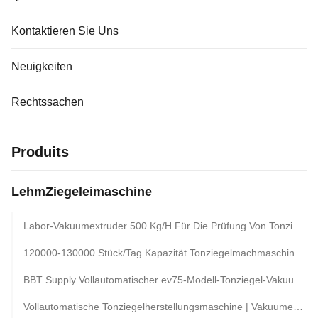
Kontaktieren Sie Uns
Neuigkeiten
Rechtssachen
Produits
LehmZiegeleimaschine
Labor-Vakuumextruder 500 Kg/H Für Die Prüfung Von Tonziegelproben. Kleiner Labor-Vakuumextruder Mit Einer Kapazität Von 500 Kg/H Für Die Herstellung Von Tonziegelproben. Formelprüfung. Ausrüstung Für Die Laborziegelextrusion
120000-130000 Stück/Tag Kapazität Tonziegelmachmaschine Vakuum-Extruder Für Feste Und Hohle Blöcke In Tunnel-Ofen-Anlage
BBT Supply Vollautomatischer ev75-Modell-Tonziegel-Vakuumextruder Für Die Produktionslinie Für Ton-, Schiefer- Und Kohle-Gangstein-Ziegel
Vollautomatische Tonziegelherstellungsmaschine | Vakuumextruder Für Die Produktion Von Rotem Backstein | Hohe Kapazität 8000–24000 Stück/H