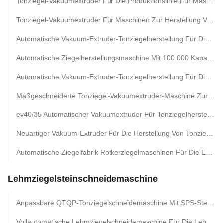
Tonziegel-Vakuumextruder Für Die Produktionslinie Für Massive Hohlziegel
Tonziegel-Vakuumextruder Für Maschinen Zur Herstellung Von Vollziegeln Und Hohlblöcken
Automatische Vakuum-Extruder-Tonziegelherstellung Für Die Red Hollow Block Factory
Automatische Ziegelherstellungsmaschine Mit 100.000 Kapazitäten, Roter Ton-Vakuumextruder, Blockformausrüstung
Automatische Vakuum-Extruder-Tonziegelherstellung Für Die Tonziegelproduktion
Maßgeschneiderte Tonziegel-Vakuumextruder-Maschine Zur Herstellung Roter Blöcke
ev40/35 Automatischer Vakuumextruder Für Tonziegelherstellungsmaschine
Neuartiger Vakuum-Extruder Für Die Herstellung Von Tonziegeln. Vollautomatischer Maschinen-Vakuumextruder Für Die Herstellung Von Tonziegeln
Automatische Ziegelfabrik Rotkerziegelmaschinen Für Die Extruderformung Mit Tunnelofen-Projektentwurf
Lehmziegelsteinschneidemaschine
Anpassbare QTQP-Tonziegelschneidemaschine Mit SPS-Steuerung
Vollautomatische Lehmziegelschneidemaschine Für Die Lehmziegelproduktionslinie