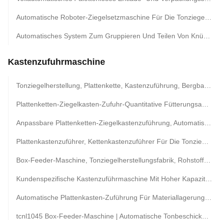
Automatische Roboter-Ziegelsetzmaschine Für Die Tonziegel-Produktionslinie
Automatisches System Zum Gruppieren Und Teilen Von Knüppeln Für Neue Lehmziegelprojekte
Kastenzufuhrmaschine
Tonziegelherstellung, Plattenkette, Kastenzuführung, Bergbau-Zuführungsausrüstung
Plattenketten-Ziegelkasten-Zufuhr-Quantitative Fütterungsausrüstung Für Ziegelstein-Anlage
Anpassbare Plattenketten-Ziegelkastenzuführung, Automatische Dosierzuführungsmaschine
Plattenkastenzuführer, Kettenkastenzuführer Für Die Tonziegel-Produktionslinie
Box-Feeder-Maschine, Tonziegelherstellungsfabrik, Rohstoff-Zuführmaschine
Kundenspezifische Kastenzuführmaschine Mit Hoher Kapazität Für Die Tonziegelproduktion | 5,2 M/Min
Automatische Plattenkasten-Zuführung Für Materiallagerung Und -Zuführung Für Ziegelproduktionslinien
tcnl1045 Box-Feeder-Maschine | Automatische Tonbeschickungsanlage Für Die Red Brick Factory