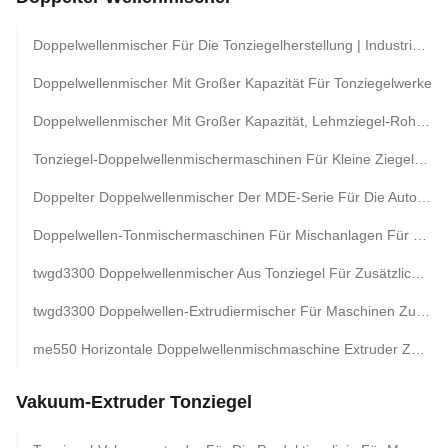
Doppelwellenmischer Für Die Tonziegelherstellung | Industrielle Tonziegel-Rohstoffmischmaschine
Doppelwellenmischer Mit Großer Kapazität Für Tonziegelwerke
Doppelwellenmischer Mit Großer Kapazität, Lehmziegel-Rohstoffmischmaschinen
Tonziegel-Doppelwellenmischermaschinen Für Kleine Ziegelproduktionsanlagen
Doppelter Doppelwellenmischer Der MDE-Serie Für Die Automatische Bentonitverarbeitungsanlage
Doppelwellen-Tonmischermaschinen Für Mischanlagen Für Die Herstellung Von Voll- Und Hohlziegeln
twgd3300 Doppelwellenmischer Aus Tonziegel Für Zusätzliches Fräsen
twgd3300 Doppelwellen-Extrudiermischer Für Maschinen Zur Herstellung Von Tonziegeln
me550 Horizontale Doppelwellenmischmaschine Extruder Zwillingswellenmischer
Vakuum-Extruder Tonziegel