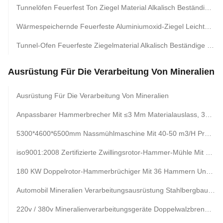
Tunnelöfen Feuerfest Ton Ziegel Material Alkalisch Beständig Isolierend Feuerziegel
Wärmespeichernde Feuerfeste Aluminiumoxid-Ziegel Leichte Wärmeisoliersteine
Tunnel-Ofen Feuerfeste Ziegelmaterial Alkalisch Beständige Rote Tonfeuerziegel
Ausrüstung Für Die Verarbeitung Von Mineralien
Ausrüstung Für Die Verarbeitung Von Mineralien
Anpassbarer Hammerbrecher Mit ≤3 Mm Materialauslass, 320 KW Leistung Und 2 Jahren Garantie Für Die Mineralaufbereitung
5300*4600*6500mm Nassmühlmaschine Mit 40-50 m3/H Produktionskapazität Und 1-Jahresgarantie Für Die Mineralverarbeitung
iso9001:2008 Zertifizierte Zwillingsrotor-Hammer-Mühle Mit 15 Jahren Erfahrung Und Versiegelungsstreifen Zur Staubreduzierung
180 KW Doppelrotor-Hammerbrüchiger Mit 36 Hammern Und Wassergehalt Toleranz Nicht Mehr Als 8,5% Für Die Mineralverarbeitung
Automobil Mineralien Verarbeitungsausrüstung Stahlbergbau Hammercrusher
220v / 380v Mineralienverarbeitungsgeräte Doppelwalzbrenner Hammermühle