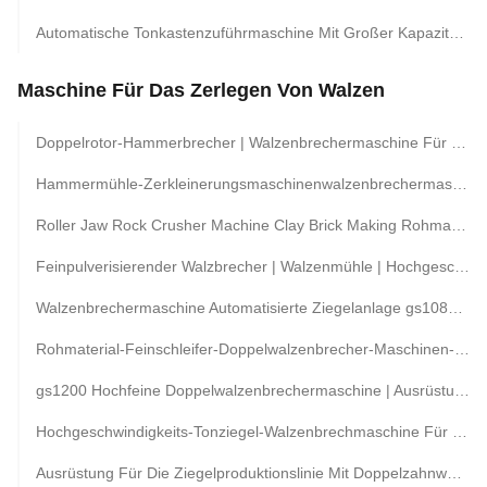
Automatische Tonkastenzuführmaschine Mit Großer Kapazität Für Die Ziegelproduktionslinie
Maschine Für Das Zerlegen Von Walzen
Doppelrotor-Hammerbrecher | Walzenbrechermaschine Für Die Herstellung Von Tonziegeln Aus Roten Hohlblöcken Im Tunnelofenprojekt
Hammermühle-Zerkleinerungsmaschinenwalzenbrechermaschine Für Den Selbstziegelstein, Der Fabrik Macht
Roller Jaw Rock Crusher Machine Clay Brick Making Rohmaterial-Zerkleinerungsausrüstung
Feinpulverisierender Walzbrecher | Walzenmühle | Hochgeschwindigkeits-Walzenbrecher Für Die Tonziegel-Produktionslinie
Walzenbrechermaschine Automatisierte Ziegelanlage gs1080 Doppelwalzen-Feinmühle
Rohmaterial-Feinschleifer-Doppelwalzenbrecher-Maschinen-Tonblock-Produktionsausrüstung
gs1200 Hochfeine Doppelwalzenbrechermaschine | Ausrüstung Zum Zerkleinern Von Rohmaterial Aus Tonziegeln
Hochgeschwindigkeits-Tonziegel-Walzenbrechmaschine Für Vollautomatische Produktionslinie
Ausrüstung Für Die Ziegelproduktionslinie Mit Doppelzahnwalzenbrecher