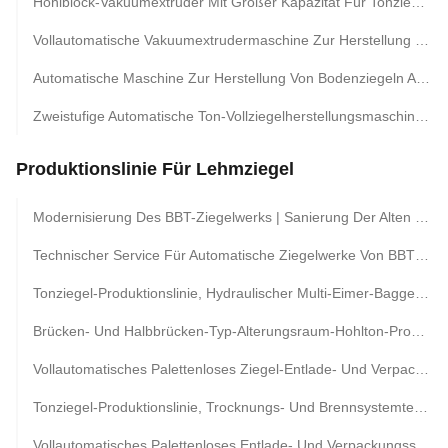
Hohlblock-Vakuumextruder Mit Großer Kapazität Für Tonziegelformmaschine
Vollautomatische Vakuumextrudermaschine Zur Herstellung Von Flugasche-Tonziegeln
Automatische Maschine Zur Herstellung Von Bodenziegeln Aus Rotem Ton Mit Tunnelofen, Schlüsselfertiges Projekt
Zweistufige Automatische Ton-Vollziegelherstellungsmaschine, Komplette Produktionslinie
Produktionslinie Für Lehmziegel
Modernisierung Des BBT-Ziegelwerks | Sanierung Der Alten Linie, Prozessoptimierung, Trocknungssystem Und Automatische Transformation Des Ziegelsteins
Technischer Service Für Automatische Ziegelwerke Von BBT | Installation, Inbetriebnahme Und Fernverwaltung
Tonziegel-Produktionslinie, Hydraulischer Multi-Eimer-Bagger, Automatisierte Tonziegelfabrik, Lagerausrüstung Für Die Rohstoffalterung
Brücken- Und Halbbrücken-Typ-Alterungsraum-Hohlton-Produktionslinie Für Rote Backsteine, Ziegelherstellungsmaschine
Vollautomatisches Palettenloses Ziegel-Entlade- Und Verpackungssystem Für Tonziegel-Produktionslinien
Tonziegel-Produktionslinie, Trocknungs- Und Brennsystemtechnologie Für Hohlblocksteine ​​Und Wandpaneele
Vollautomatisches Palettenloses Entlade- Und Verpackungssystem Für Gebrannte Ziegel Von BBT