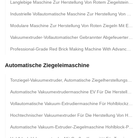
Langlebige Maschine Zur Herstellung Von Rotem Ziegelstein Mit Modularem Design Und Einfacher Wartung Für Eine Effiziente Ziegelproduktion
Industrielle Vollautomatische Maschine Zur Herstellung Von Roten Ziegeln Mit Integriertem Trocknungssystem Und Automatisiertem Ziegelstapeln
Modulare Maschine Zur Herstellung Von Roten Ziegeln Mit Einer Leistung Von 1500 Ziegeln Pro Stunde Und Einer Dauerhaften Konstruktion Für Industrielle Verwendung
Vakuumextruder-Vollautomatischer Gebrannter Abgefeuerter Grüner Roter Schlamm-Selbstboden Clay Brick Making Machine
Professional-Grade Red Brick Making Machine With Advanced Technology And User-Friendly Clay Block Molding Equipment
Automatische Ziegeleimaschine
Tonziegel-Vakuumextruder, Automatische Ziegelherstellungsmaschine
Automatische Vakuumextrudermaschine EV Für Die Herstellung Von Voll- Und Hohlziegeln
Vollautomatische Vakuum-Extrudiermaschine Für Hohlblockziegel
Hochtechnischer Vakuumextruder Für Die Herstellung Von Hohlziegeln Und -Blöcken Mit Großen Löchern
Automatische Vakuum-Extruder-Ziegelmaschine Hohlblock-Produktionsanlage