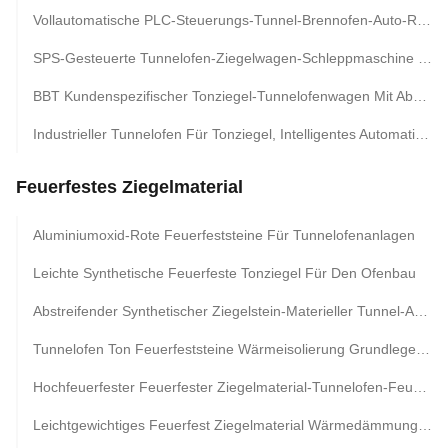
Vollautomatische PLC-Steuerungs-Tunnel-Brennofen-Auto-Reinigungsmaschine Für Lehmziegel-Brennofen
SPS-Gesteuerte Tunnelofen-Ziegelwagen-Schleppmaschine Für Die Automatische Ziegelproduktion
BBT Kundenspezifischer Tonziegel-Tunnelofenwagen Mit Abgassystem
Industrieller Tunnelofen Für Tonziegel, Intelligentes Automatisches Tunnelofensystem Für Die Ziegelherstellung
Feuerfestes Ziegelmaterial
Aluminiumoxid-Rote Feuerfeststeine Für Tunnelofenanlagen
Leichte Synthetische Feuerfeste Tonziegel Für Den Ofenbau
Abstreifender Synthetischer Ziegelstein-Materieller Tunnel-Antibrennofen Feuerte Clay Bricks
Tunnelofen Ton Feuerfeststeine Wärmeisolierung Grundlegende Feuerfeste Ziegel Material
Hochfeuerfester Feuerfester Ziegelmaterial-Tunnelofen-Feuerbetonziegel
Leichtgewichtiges Feuerfest Ziegelmaterial Wärmedämmungsziegel