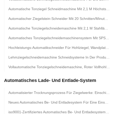
Automatische Tonziegel Schneidmaschine Mit 2,1 M Höchstsplitterlänge Und 300 Mm Höchstschnitthöhe
Automatischer Ziegelstein-Schneider Mit 20 Schnitten/Minute Schnittfrequenz, 2,1 M Stahllänge Und 300 Mm Schnitthöhe Für Die Ziegelproduktion
Automatische Tonziegelschneidemaschine Mit 2,1 M Stahllänge, 300 Mm Schnitthöhe Und 20 Schnitten/Min
Automatisches Tonziegelschneidemaschinensystem Mit SPS-Steuerung | Massiv-/Hohl-/Tonziegelschneider
Hochleistungs-Automatikschneider Für Hohlziegel, Wandplatten & Keramikfliesen
Lehmziegelschneidemaschine Schneidsysteme In Der Produktionslinie Für Die Lehmziegelherstellung
Vollautomatische Tonziegelschneidemaschine, Roter Vollhohlblockschneider
Automatisches Lade- Und Entlade-System
Automatisierter Trocknungsprozess Für Ziegelwerke: Einschichtiger Tunneltrockner Mit Regalbelade-/-Entladesystem
Neues Automatisches Be- Und Entladesystem Für Eine Einschichtige Trocknungskammer Aus Rotem Tonziegel
iso9001-Zertifiziertes Automatisches Be- Und Entladesystem Für Einschichtigen Tunneltrockner Aus Tonziegeln