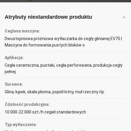
Atrybuty niestandardowe produktu
Ceglana maszyna:
Dwustopniowa próżniowa wytłaczarka do cegły glinianej EV75 |
Maszyna do formowania pustych bloków o
Aplikacja:
Cegła ceramiczna, pustaki, cegła perforowana, produkcja cegły
pełnej
Surowce:
Glina, łupek, skała płonna, popiół lotny, muł rzeczny itp.
Zdolność produkcyjna:
10 000-22 000 szt./h cegieł standardowych
Typ wytłaczania: