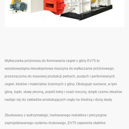
Wytłaczarka próżniowa do formowania cegieł z gliny EV75 to
wysokowydajna dwustopniowa maszyna do wytłaczania próżniowego,
przeznaczona do masowej produkcji pełnych, pustych i perforowanych
cegieł, bloków i materiałów ściennych z gliny. Obsługuje surowce, w tym
glinę, łupki, skałę płonną, popiół lotny i osad rzeczny, dzięki czemu idealnie
nadaje się do zakładów produkujących cegły na średnią i dużą skalę.
Zbudowany z wytrzymałego, hartowanego reduktora i precyzyjnie
zaprojektowanego systemu śrubowego, EV75 zapewnia stabilne