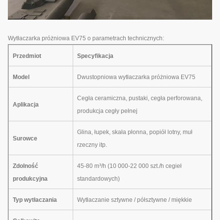
Wytłaczarka próżniowa EV75 o parametrach technicznych:
Przedmiot
Specyfikacja
Model
Dwustopniowa wytłaczarka próżniowa EV75
Cegła ceramiczna, pustaki, cegła perforowana,
Aplikacja
produkcja cegły pełnej
Glina, łupek, skała płonna, popiół lotny, muł
Surowce
rzeczny itp.
Zdolność
45-80 m³/h (10 000-22 000 szt./h cegieł
produkcyjna
standardowych)
Typ wytłaczania
Wytłaczanie sztywne / półsztywne / miękkie