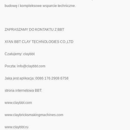
budowę i kompleksowe wsparcie techniczne.
ZAPRASZAMY DO KONTAKTU Z BBT
XI'AN BBT CLAY TECHNOLOGIES CO.,LTD
Czatujemy: claybbt
Poczta: info@claybbt.com
Jaka jest aplikacja: 0086 176 2908 6758
strona internetowa BBT:
www.
claybbt.com
www.claybricksmakingmachines.com
www.claybbt.ru