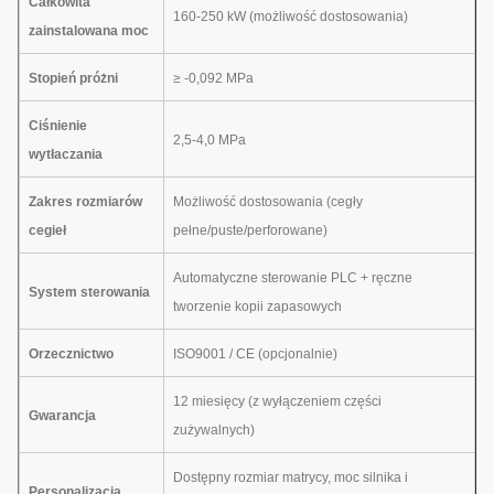
Całkowita
160-250 kW (możliwość dostosowania)
zainstalowana moc
Stopień próżni
≥ -0,092 MPa
Ciśnienie
2,5-4,0 MPa
wytłaczania
Zakres rozmiarów
Możliwość dostosowania (cegły
cegieł
pełne/puste/perforowane)
Automatyczne sterowanie PLC + ręczne
System sterowania
tworzenie kopii zapasowych
Orzecznictwo
ISO9001 / CE (opcjonalnie)
12 miesięcy (z wyłączeniem części
Gwarancja
zużywalnych)
Dostępny rozmiar matrycy, moc silnika i
Personalizacja