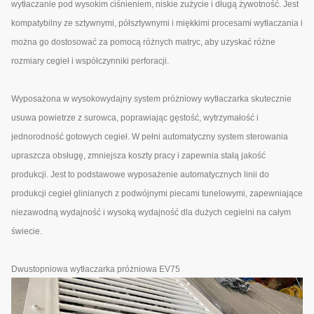
wytłaczanie pod wysokim ciśnieniem, niskie zużycie i długą żywotność. Jest
kompatybilny ze sztywnymi, półsztywnymi i miękkimi procesami wytłaczania i
można go dostosować za pomocą różnych matryc, aby uzyskać różne
rozmiary cegieł i współczynniki perforacji.
Wyposażona w wysokowydajny system próżniowy wytłaczarka skutecznie
usuwa powietrze z surowca, poprawiając gęstość, wytrzymałość i
jednorodność gotowych cegieł. W pełni automatyczny system sterowania
upraszcza obsługę, zmniejsza koszty pracy i zapewnia stałą jakość
produkcji. Jest to podstawowe wyposażenie automatycznych linii do
produkcji cegieł glinianych z podwójnymi piecami tunelowymi, zapewniające
niezawodną wydajność i wysoką wydajność dla dużych cegielni na całym
świecie.
Dwustopniowa wytłaczarka próżniowa EV75