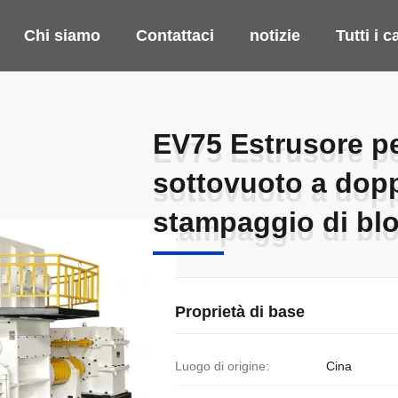
Chi siamo
Contattaci
notizie
Tutti i c
EV75 Estrusore per
EV75 Estrusore per
sottovuoto a dopp
sottovuoto a dopp
stampaggio di blo
stampaggio di blo
Proprietà di base
Luogo di origine:
Cina