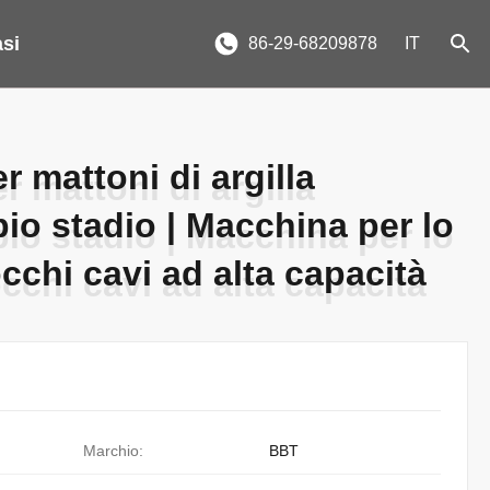
asi
86-29-68209878
IT
 mattoni di argilla
 mattoni di argilla
io stadio | Macchina per lo
io stadio | Macchina per lo
cchi cavi ad alta capacità
cchi cavi ad alta capacità
Marchio:
BBT