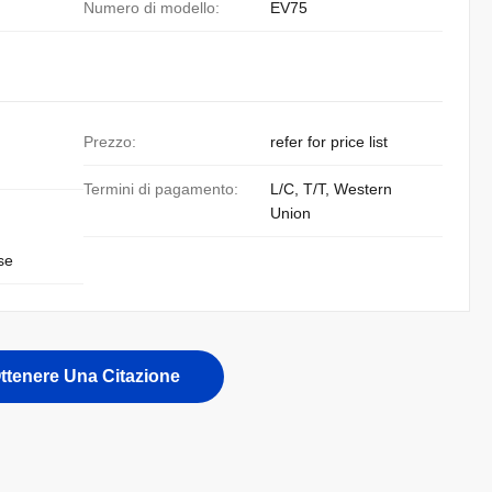
Numero di modello:
EV75
Prezzo:
refer for price list
Termini di pagamento:
L/C, T/T, Western
Union
se
ttenere Una Citazione