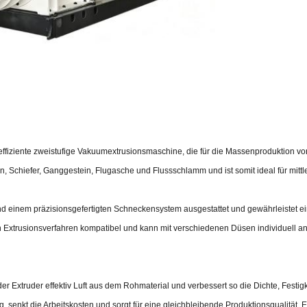
ffiziente zweistufige Vakuumextrusionsmaschine, die für die Massenproduktion vo
Ton, Schiefer, Ganggestein, Flugasche und Flussschlamm und ist somit ideal für mitt
nd einem präzisionsgefertigten Schneckensystem ausgestattet und gewährleistet ei
hen Extrusionsverfahren kompatibel und kann mit verschiedenen Düsen individuell
r Extruder effektiv Luft aus dem Rohmaterial und verbessert so die Dichte, Festig
 senkt die Arbeitskosten und sorgt für eine gleichbleibende Produktionsqualität. 