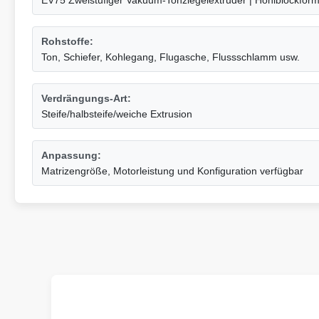
EV75 Zweistufiger Vakuum-Tonziegelextruder | Hohlblockfor
Rohstoffe:
Ton, Schiefer, Kohlegang, Flugasche, Flussschlamm usw.
Verdrängungs-Art:
Steife/halbsteife/weiche Extrusion
Anpassung:
Matrizengröße, Motorleistung und Konfiguration verfügbar