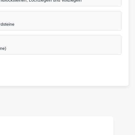
hlblocksteinen, Lochziegeln und Vollziegeln
dsteine
ine)