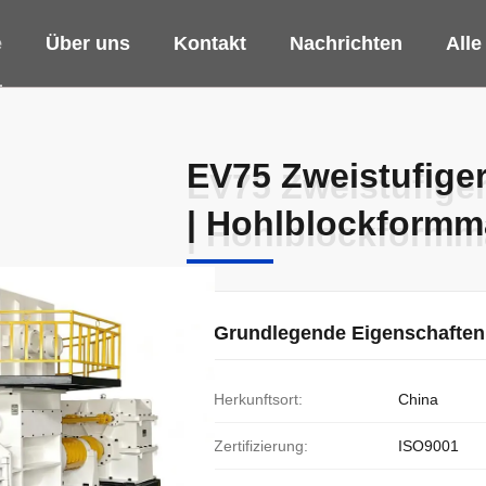
e
Über uns
Kontakt
Nachrichten
Alle
EV75 Zweistufige
EV75 Zweistufige
| Hohlblockformm
| Hohlblockformm
Grundlegende Eigenschaften
Herkunftsort:
China
Zertifizierung:
ISO9001