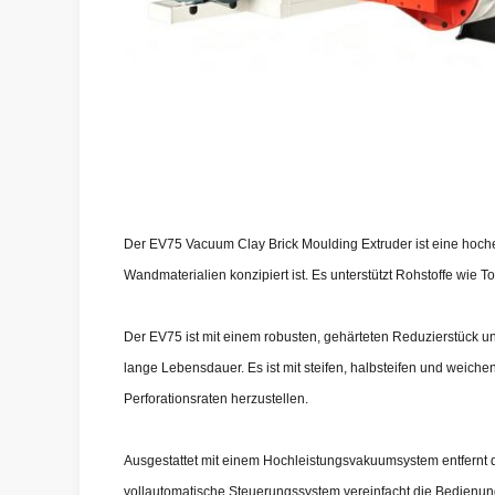
Der EV75 Vacuum Clay Brick Moulding Extruder ist eine hoche
Wandmaterialien konzipiert ist. Es unterstützt Rohstoffe wie 
Der EV75 ist mit einem robusten, gehärteten Reduzierstück u
lange Lebensdauer. Es ist mit steifen, halbsteifen und weic
Perforationsraten herzustellen.
Ausgestattet mit einem Hochleistungsvakuumsystem entfernt de
vollautomatische Steuerungssystem vereinfacht die Bedienung,