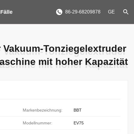
 Fälle
86-29-68209878
GE
r Vakuum-Tonziegelextruder
r Vakuum-Tonziegelextruder
aschine mit hoher Kapazität
aschine mit hoher Kapazität
Markenbezeichnung:
BBT
Modellnummer:
EV75