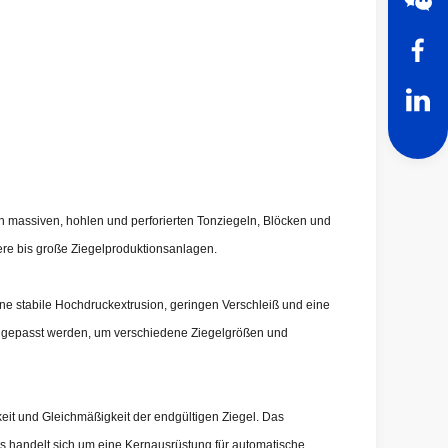
n massiven, hohlen und perforierten Tonziegeln, Blöcken und
lere bis große Ziegelproduktionsanlagen.
ne stabile Hochdruckextrusion, geringen Verschleiß und eine
 angepasst werden, um verschiedene Ziegelgrößen und
keit und Gleichmäßigkeit der endgültigen Ziegel. Das
Es handelt sich um eine Kernausrüstung für automatische