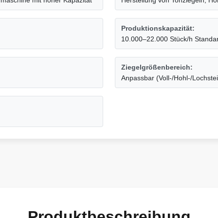
mmaschine mit hoher Kapazität
Herstellung von Tonziegeln, Ho
Produktionskapazität:
10.000–22.000 Stück/h Standar
Ziegelgrößenbereich:
Anpassbar (Voll-/Hohl-/Lochste
Produktbeschreibung