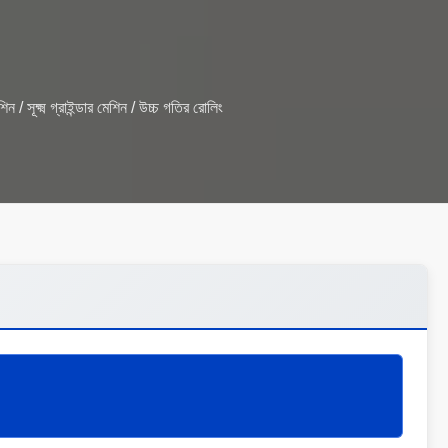
ন / সূক্ষ্ম গ্রাইন্ডার মেশিন / উচ্চ গতির রোলিং