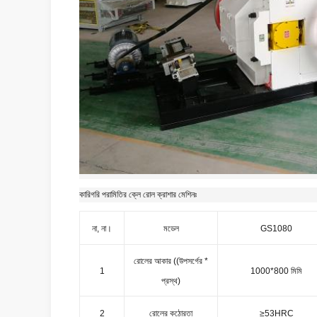
কারিগরি পরামিতির ক্লে রোল ক্রাশার মেশিনঃ
না, না।
মডেল
GS1080
রোলের আকার ((উপসর্গের *
1
1000*800 মিমি
প্রস্থ)
2
রোলের কঠোরতা
≥53HRC