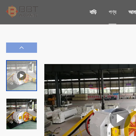
বাড়ি
পণ্য
আমাদ