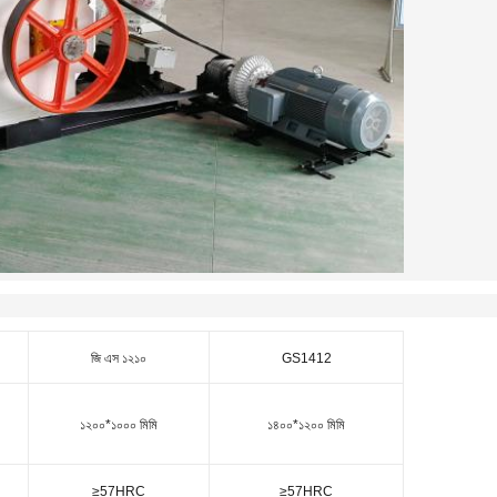
জি এস ১২১০
GS1412
১২০০*১০০০ মিমি
১৪০০*১২০০ মিমি
≥57HRC
≥57HRC