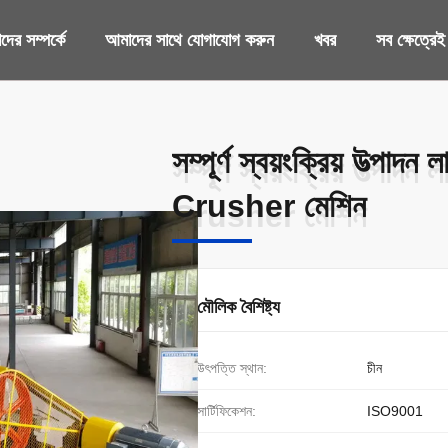
ের সম্পর্কে
আমাদের সাথে যোগাযোগ করুন
খবর
সব ক্ষেত্রেই
সম্পূর্ণ স্বয়ংক্রিয় উত্পা
সম্পূর্ণ স্বয়ংক্রিয় উত্পা
Crusher মেশিন
Crusher মেশিন
মৌলিক বৈশিষ্ট্য
উৎপত্তি স্থান:
চীন
সার্টিফিকেশন:
ISO9001