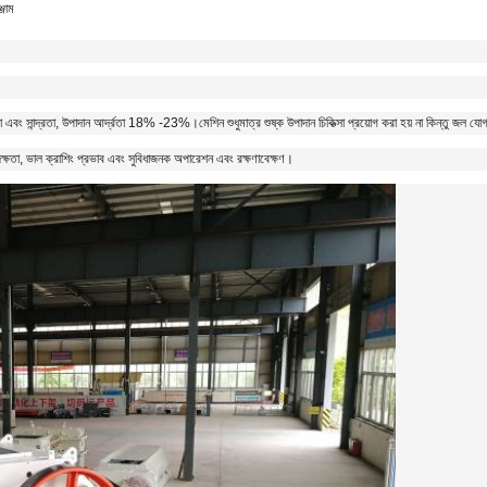
্জাম
 এবং সান্দ্রতা, উপাদান আর্দ্রতা 18% -23%।মেশিন শুধুমাত্র শুষ্ক উপাদান চিকিত্সা প্রয়োগ করা হয় না কিন্তু জল যো
ন দক্ষতা, ভাল ক্রাশিং প্রভাব এবং সুবিধাজনক অপারেশন এবং রক্ষণাবেক্ষণ।