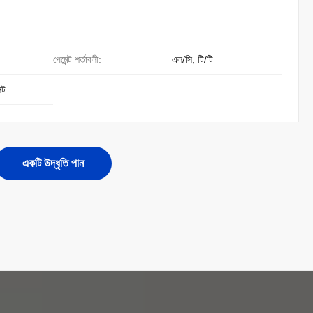
পেমেন্ট শর্তাবলী:
এল/সি, টি/টি
েট
একটি উদ্ধৃতি পান