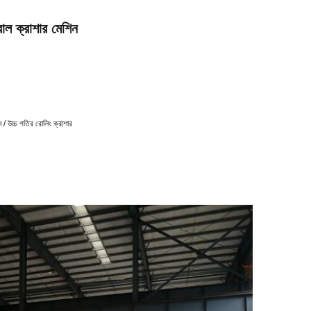
রোল ক্রাশার মেশিন
শিন / উচ্চ গতির রোলিং ক্রাশার