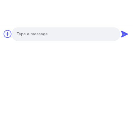
Photo
Video Call
Audio Call
Maschine zur Vernichtung von Rollen mit hoher Geschwindigkeit in der
Automatik für die Herstellung von Tonziegeln