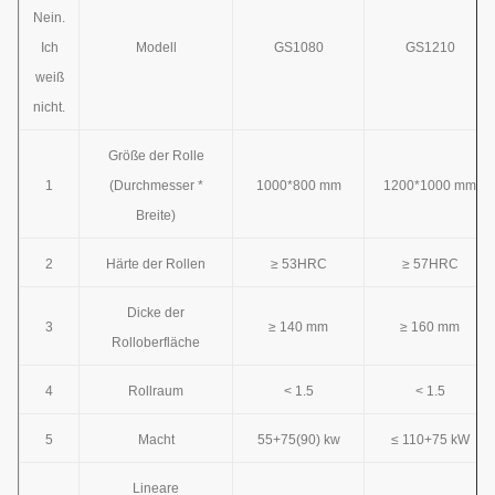
Nein.
Ich
Modell
GS1080
GS1210
weiß
nicht.
Größe der Rolle
1
(Durchmesser *
1000*800 mm
1200*1000 mm
Breite)
2
Härte der Rollen
≥ 53HRC
≥ 57HRC
Dicke der
3
≥ 140 mm
≥ 160 mm
Rolloberfläche
4
Rollraum
< 1.5
< 1.5
5
Macht
55+75(90) kw
≤ 110+75 kW
Lineare