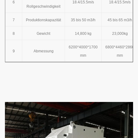
6
18.4/15.5m/s
18.4/15.5m/s
Rollgeschwindigkeit
7
Produktionskapazität
35 bis 50 m3/h
45 bis 65 m3/h
8
Gewicht
14,800 kg
23,000kg
6200*4000*1700
6800*4460*2860
9
Abmessung
mm
mm