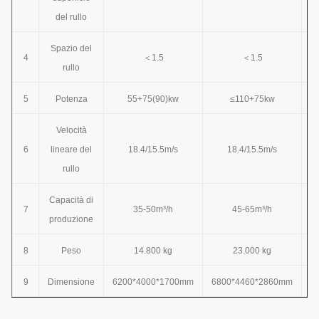
del rullo
Spazio del
4
＜1.5
＜1.5
rullo
5
Potenza
55+75(90)kw
≤110+75kw
Velocità
6
lineare del
18.4/15.5m/s
18.4/15.5m/s
rullo
Capacità di
7
35-50m³/h
45-65m³/h
produzione
8
Peso
14.800 kg
23.000 kg
9
Dimensione
6200*4000*1700mm
6800*4460*2860mm
7