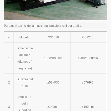
Parametri tecnici della macchina frantoio a rulli per argilla:
N.
Modello
GS1080
GS1210
Dimensione
del rullo
1
1000*800mm
1200*1000mm
(diametro *
larghezza)
Durezza del
2
≥53HRC
≥57HRC
rullo
Spessore
della
3
≥140mm
≥160mm
superficie