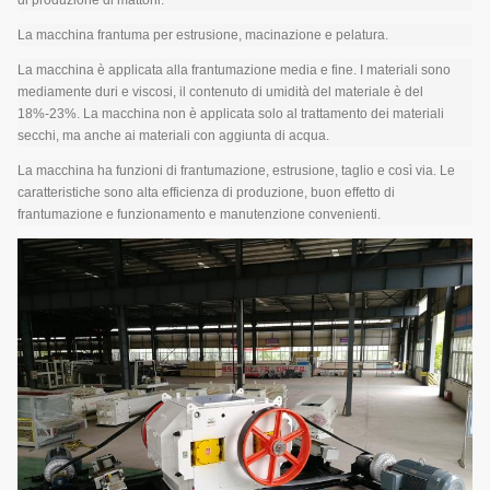
di produzione di mattoni.
La macchina frantuma per estrusione, macinazione e pelatura.
La macchina è applicata alla frantumazione media e fine. I materiali sono
mediamente duri e viscosi, il contenuto di umidità del materiale è del
18%-23%. La macchina non è applicata solo al trattamento dei materiali
secchi, ma anche ai materiali con aggiunta di acqua.
La macchina ha funzioni di frantumazione, estrusione, taglio e così via. Le
caratteristiche sono alta efficienza di produzione, buon effetto di
frantumazione e funzionamento e manutenzione convenienti.