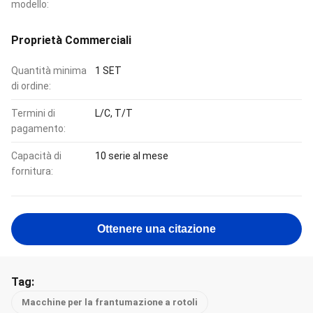
modello:
Proprietà Commerciali
Quantità minima
1 SET
di ordine:
Termini di
L/C, T/T
pagamento:
Capacità di
10 serie al mese
fornitura:
Ottenere una citazione
Tag:
Macchine per la frantumazione a rotoli