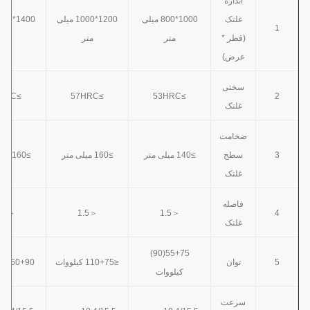
اندازه
غلتک
1000*800 میلی
1200*1000 میلی
1
(قطر *
متر
متر
متر
عرض)
سختی
≥57HRC
≥57HRC
≥53HRC
2
غلتک
ضخامت
3
سطح
≥140 میلی متر
≥160 میلی متر
≥160 میلی متر
غلتک
فاصله
＜1.5
＜1.5
＜1.5
4
غلتک
55+75(90)
5
توان
≤110+75 کیلووات
160+90 کیلووات
کیلووات
سرعت