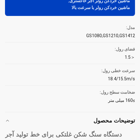
ماشین خردکن رولر آجر خاکستری
,
ماشین خردکن رولر با سرعت بالا
مدل:
GS1080,GS1210,GS1412
فضای رول:
＜1.5
سرعت خطی رول:
18.4/15.5m/s
ضخامت سطح رول:
≥160 میلی متر
توضیحات محصول
دستگاه سنگ شکن غلتکی برای خط تولید آجر