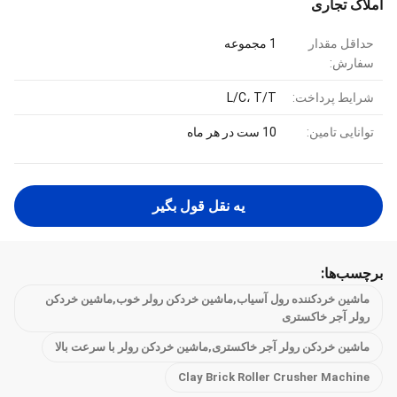
املاک تجاری
حداقل مقدار
1 مجموعه
سفارش:
شرایط پرداخت:
L/C، T/T
توانایی تامین:
10 ست در هر ماه
يه نقل قول بگير
برچسب‌ها:
ماشین خردکننده رول آسیاب,ماشین خردکن رولر خوب,ماشین خردکن
رولر آجر خاکستری
ماشین خردکن رولر آجر خاکستری,ماشین خردکن رولر با سرعت بالا
Clay Brick Roller Crusher Machine