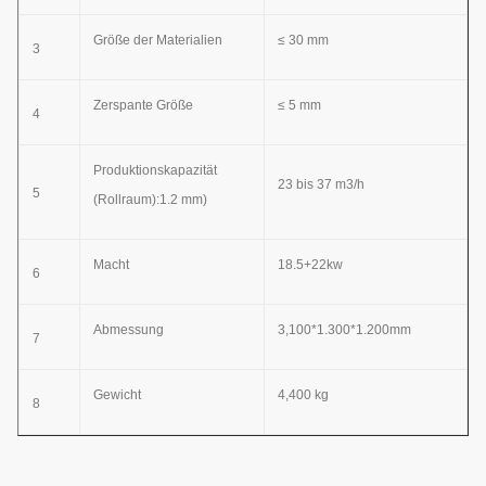
Größe der Materialien
≤ 30 mm
3
Zerspante Größe
≤ 5 mm
4
Produktionskapazität
23 bis 37 m3/h
5
(Rollraum):1.2 mm)
Macht
18.5+22kw
6
Abmessung
3,100*1.300*1.200mm
7
Gewicht
4,400 kg
8