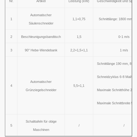
Nr.
Artikel
Leistung (kW)
Geschwindigkeit und Spezi
Automatischer
1
1,1+0,75
Schnittlänge: 1800 mm -
Säulenschneider
2
Beschleunigungsbandtisch
1,5
0-1 m/s
3
90° Hebe-Wendebank
2,2+1,5+1,1
1 m/s
Schnittlänge 190 mm, 8 Zie
Schneidzyklus 6-8 Mal/min
Automatischer
4
5,5+1,1
Grünziegelschneider
Maximale Schnitthöhe 24
Maximale Schnittbreite 52
Schalttafeln für obige
5
/
/
Maschinen