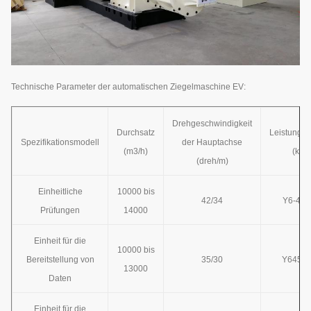
Technische Parameter der automatischen Ziegelmaschine EV:
Drehgeschwindigkeit
Durchsatz
Leistungsb
Spezifikationsmodell
der Hauptachse
(m3/h)
(kw)
(dreh/m)
Einheitliche
10000 bis
42/34
Y6-45/
Prüfungen
14000
Einheit für die
10000 bis
Bereitstellung von
35/30
Y645/1
13000
Daten
Einheit für die