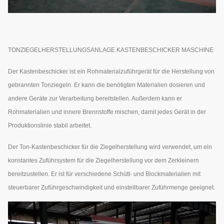
TONZIEGELHERSTELLUNGSANLAGE KASTENBESCHICKER MASCHINE
Der Kastenbeschicker ist ein Rohmaterialzuführgerät für die Herstellung von
gebrannten Tonziegeln. Er kann die benötigten Materialien dosieren und
andere Geräte zur Verarbeitung bereitstellen. Außerdem kann er
Rohmaterialien und innere Brennstoffe mischen, damit jedes Gerät in der
Produktionslinie stabil arbeitet.
Der Ton-Kastenbeschicker für die Ziegelherstellung wird verwendet, um ein
konstantes Zuführsystem für die Ziegelherstellung vor dem Zerkleinern
bereitzustellen. Er ist für verschiedene Schütt- und Blockmaterialien mit
steuerbarer Zuführgeschwindigkeit und einstellbarer Zuführmenge geeignet.